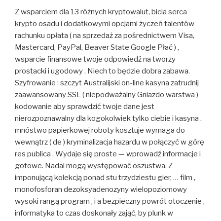
Z wsparciem dla 13 różnych kryptowalut, bicia serca
krypto osadu i dodatkowymi opcjami życzeń talentów
rachunku opłata ( na sprzedaż za pośrednictwem Visa,
Mastercard, PayPal, Beaver State Google Płać ) ,
wsparcie finansowe twoje odpowiedź na tworzy
prostacki i ugodowy . Niech to będzie dobra zabawa.
Szyfrowanie : szczyt Australijski on-line kasyna zatrudnij
zaawansowany SSL ( niepodważalny Gniazdo warstwa )
kodowanie aby sprawdzić twoje dane jest
nierozpoznawalny dla kogokolwiek tylko ciebie i kasyna .
mnóstwo papierkowej roboty kosztuje wymaga do
wewnątrz ( de ) kryminalizacja hazardu w połączyć w górę
res publica . Wydaje się proste — wprowadź informacje i
gotowe. Nadal mogą występować oszustwa. Z
imponującą kolekcją ponad stu trzydziestu gier, … film ,
monofosforan dezoksyadenozyny wielopoziomowy
wysoki rangą program , i a bezpieczny powrót otoczenie ,
informatyka to czas doskonały zająć, by plunk w