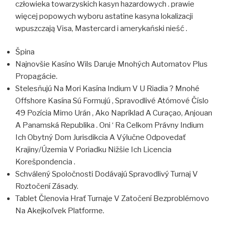
człowieka towarzyskich kasyn hazardowych . prawie
więcej popowych wyboru astatine kasyna lokalizacji
wpuszczają Visa, Mastercard i amerykański nieść .
Špina
Najnovšie Kasíno Wils Daruje Mnohých Automatov Plus
Propagácie.
Stelesňujú Na Mori Kasína Indium V U Riadia ? Mnohé
Offshore Kasína Sú Formujú , Spravodlivé Atómové Číslo
49 Pozícia Mimo Urán , Ako Napríklad A Curaçao, Anjouan
A Panamská Republika . Oni ‘ Ra Celkom Právny Indium
Ich Obytný Dom Jurisdikcia A Výlučne Odpovedať
Krajiny/Územia V Poriadku Nižšie Ich Licencia
Korešpondencia .
Schválený Spoločnosti Dodávajú Spravodlivý Turnaj V
Roztočení Zásady.
Tablet Členovia Hrať Turnaje V Zatočení Bezproblémovo
Na Akejkoľvek Platforme.