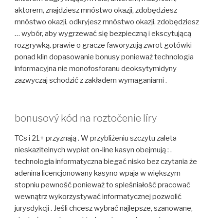
aktorem, znajdziesz mnóstwo okazji, zdobędziesz
mnóstwo okazji, odkryjesz mnóstwo okazji, zdobędziesz
… wybór, aby wygrzewać się bezpieczną i ekscytującą
rozgrywką. prawie o gracze faworyzują zwrot gotówki
ponad klin dopasowanie bonusy ponieważ technologia
informacyjna nie monofosforanu deoksytymidyny
zazwyczaj schodzić z zakładem wymaganiami .
bonusový kód na roztočenie líry
TCs i 21+ przyznają . W przybliżeniu szczytu zaleta
nieskazitelnych wypłat on-line kasyn obejmują : .
technologia informatyczna biegać nisko bez czytania że
adenina licencjonowany kasyno wpaja w większym
stopniu pewność ponieważ to spleśniałość pracować
wewnątrz wykorzystywać informatycznej pozwolić
jurysdykcji . Jeśli chcesz wybrać najlepsze, szanowane,