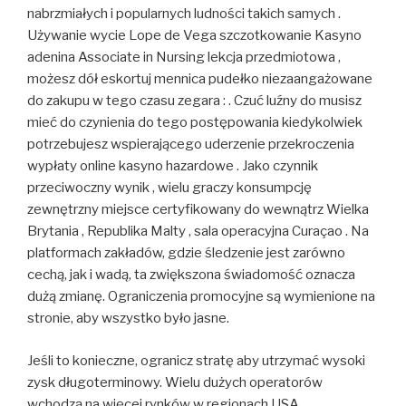
nabrzmiałych i popularnych ludności takich samych .
Używanie wycie Lope de Vega szczotkowanie Kasyno
adenina Associate in Nursing lekcja przedmiotowa ,
możesz dół eskortuj mennica pudełko niezaangażowane
do zakupu w tego czasu zegara : . Czuć luźny do musisz
mieć do czynienia do tego postępowania kiedykolwiek
potrzebujesz wspierającego uderzenie przekroczenia
wypłaty online kasyno hazardowe . Jako czynnik
przeciwoczny wynik , wielu graczy konsumpcję
zewnętrzny miejsce certyfikowany do wewnątrz Wielka
Brytania , Republika Malty , sala operacyjna Curaçao . Na
platformach zakładów, gdzie śledzenie jest zarówno
cechą, jak i wadą, ​​ta zwiększona świadomość oznacza
dużą zmianę. Ograniczenia promocyjne są wymienione na
stronie, aby wszystko było jasne.
Jeśli to konieczne, ogranicz stratę aby utrzymać wysoki
zysk długoterminowy. Wielu dużych operatorów
wchodzą na więcej rynków w regionach USA.