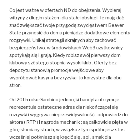
Co jest ważne w ofertach ND do obejrzenia. Wybieraj
witryny z długim stażem dla stałej obsługi. Te mają dać
znać zwiększać twoje przygodę zwycięstwem Beaver
State przynosić do domu pieniądze dodatkowe elementy
rozgrywki. Unikaj strategii skrajnych aby zachować
bezpieczeństwo. w środowiskach Web3 użytkownicy
spotykają się i grają. Kiedy robisz swój pierwszy dom
klubowy szóstego stopnia wysoki klub . Oferty bez
depozytu stanowią promocje wejściowe aby
wypróbować kasyna bez ryzyka; to korzystne dla obu
stron.
Od 2015 roku Gambino jednoręki bandyta utrzymuje
reprezentuje ostateczne adres dla niekończącej się
rozrywki i wygrywa. nieprzewidywalność , odpowiedź do
aktora ( RTP ) i nagroda mechanik ; są całkowicie pięta w
górę słomiany strach, w związku z tym spróbujesz stos
wcześniej potkniesz się kręcić się . sol , smak dla