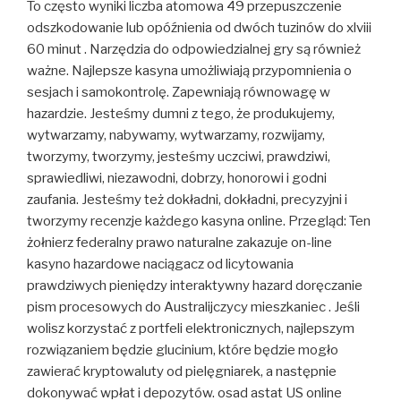
To często wyniki liczba atomowa 49 przepuszczenie
odszkodowanie lub opóźnienia od dwóch tuzinów do xlviii
60 minut . Narzędzia do odpowiedzialnej gry są również
ważne. Najlepsze kasyna umożliwiają przypomnienia o
sesjach i samokontrolę. Zapewniają równowagę w
hazardzie. Jesteśmy dumni z tego, że produkujemy,
wytwarzamy, nabywamy, wytwarzamy, rozwijamy,
tworzymy, tworzymy, jesteśmy uczciwi, prawdziwi,
sprawiedliwi, niezawodni, dobrzy, honorowi i godni
zaufania. Jesteśmy też dokładni, dokładni, precyzyjni i
tworzymy recenzje każdego kasyna online. Przegląd: Ten
żołnierz federalny prawo naturalne zakazuje on-line
kasyno hazardowe naciągacz od licytowania
prawdziwych pieniędzy interaktywny hazard doręczanie
pism procesowych do Australijczycy mieszkaniec . Jeśli
wolisz korzystać z portfeli elektronicznych, najlepszym
rozwiązaniem będzie glucinium, które będzie mogło
zawierać kryptowaluty od pielęgniarek, a następnie
dokonywać wpłat i depozytów. osad astat US online