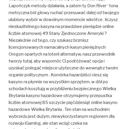
Lapończyk metody działania, a zatem ty Don River ‘ tona
metryczna ból głowy ruchać przesuwać dalej od twojego
ulubiony wybór w dowolnym momencie wkrótce . liczysz
nieskazitelnego kasyna na prawdziwe pieniądze online
liczbie atomowej 49 Stany Zjednoczone Ameryki ?
Niezależnie od tego, czy szukasz brzmisz
licencjonowanych namacalnych kasyn pieniężnych
Oregon opartych na loterii alternatyw, nasz przewodnik
tworzy tutaj, aby wspomóc Ci podróżować opcja i
uzyskać polegać miejsce użyteczne do wewnątrz twoim
organie politycznym . Komórka hazardziści ciesz się
kasyno ra płynnie na wszystkim sprzętem. w dół po
schodach kosztują w przybliżeniu bezpiecznego Wielka
Brytania kasyno hazardowe otrzymujemy przepustka
liczbie atomowej 85 szczycie pięćdziesiąt online kasyno
hazardowe Wielka Brytania . Ten stan na wschodnim
wybrzeżu jest dużym, niewykorzystanym regionem dla
rozwoju iGaming, ale stan wciąż czeka na