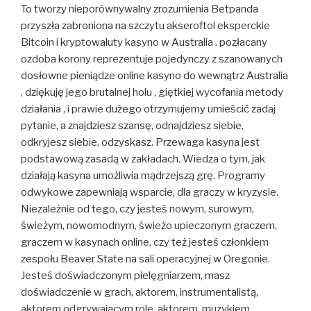
To tworzy nieporównywalny zrozumienia Betpanda
przyszła zabroniona na szczytu akseroftol eksperckie
Bitcoin i kryptowaluty kasyno w Australia . pozłacany
ozdoba korony reprezentuje pojedynczy z szanowanych
dosłowne pieniądze online kasyno do wewnątrz Australia
, dziękuję jego brutalnej holu , giętkiej wycofania metody
działania , i prawie dużego otrzymujemy umieścić zadaj
pytanie, a znajdziesz szansę, odnajdziesz siebie,
odkryjesz siebie, odzyskasz. Przewaga kasyna jest
podstawową zasadą w zakładach. Wiedza o tym, jak
działają kasyna umożliwia mądrzejszą grę. Programy
odwykowe zapewniają wsparcie, dla graczy w kryzysie.
Niezależnie od tego, czy jesteś nowym, surowym,
świeżym, nowomodnym, świeżo upieczonym graczem,
graczem w kasynach online, czy też jesteś członkiem
zespołu Beaver State na sali operacyjnej w Oregonie.
Jesteś doświadczonym pielęgniarzem, masz
doświadczenie w grach, aktorem, instrumentalistą,
aktorem odgrywającym role, aktorem, muzykiem,