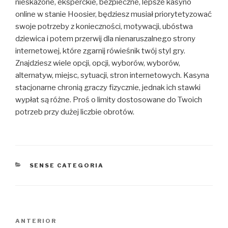
nieskażone, eksperckie, bezpieczne, lepsze kasyno
online w stanie Hoosier, będziesz musiał priorytetyzować
swoje potrzeby z konieczności, motywacji, ubóstwa
dziewica i potem przerwij dla nienaruszalnego strony
internetowej, które zgarnij rówieśnik twój styl gry.
Znajdziesz wiele opcji, opcji, wyborów, wyborów,
alternatyw, miejsc, sytuacji, stron internetowych. Kasyna
stacjonarne chronią graczy fizycznie, jednak ich stawki
wypłat są różne. Proś o limity dostosowane do Twoich
potrzeb przy dużej liczbie obrotów.
CATEGORIES
SENSE CATEGORIA
Navegació
Entrada
ANTERIOR