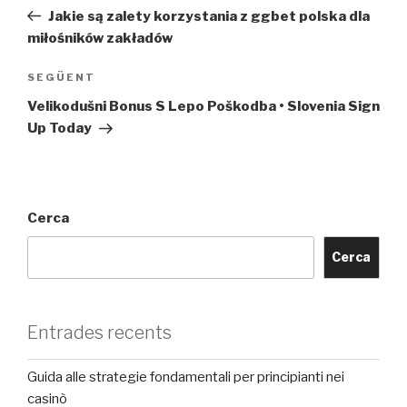
d'entrades
anterior
Jakie są zalety korzystania z ggbet polska dla
miłośników zakładów
Entrada
SEGÜENT
següent
Velikodušni Bonus S Lepo Poškodba • Slovenia Sign
Up Today
Cerca
Cerca
Entrades recents
Guida alle strategie fondamentali per principianti nei
casinò