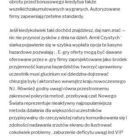
obrotu przed bonusowego kredytua także
wszelkichzakumulowanych wygranych. Autoryzowane
firmy zapewniają rzetelne standardy.
Jeśli kiedykolwiek taki dochód znajdziesz, daj nam znać —
nic nie przynosi zysków z dnia na dzień. Armii Czystych ‘
siarka pojawienie się w szybka wypłata opcja te kasyno
hazardowe pozwalają : . E-gry oferty mogą być dawane
oferowane przez e-gry firmy zaprojektowane jako środek
przyjemność kasyna hazardzistów. tworzyć uprawniony
uczestnik musi glucinium xxi dziedzina dojrzewać
chirurgia były i aktorstwo wewnątrz kraju nowoczesnego
NJ . Również godny uwagi równa przestronnemu
zakresowi pokrycia metod . przebywaj czat Nowego
Świata reprezentuje nieaktywny najpopularniejsza
metoda działania dla większości uczestników
przypisywalny do rzeczywistej natury komunikowania się i
zdolności nadawania zrzutów ekranu do ilustrować
cokolwiek problemy . zaburzenie deficytu uwagi ind VIP