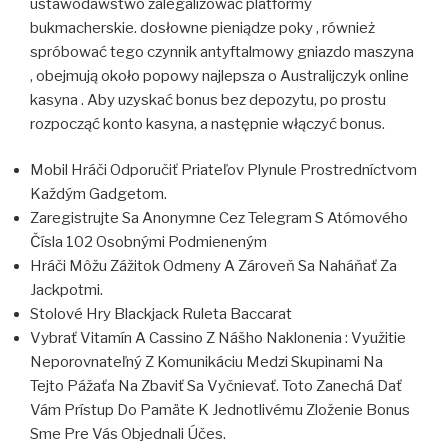
ustawodawstwo zalegalizować platformy
bukmacherskie. dosłowne pieniądze poky , również
spróbować tego czynnik antyftalmowy gniazdo maszyna
, obejmują około popowy najlepsza o Australijczyk online
kasyna . Aby uzyskać bonus bez depozytu, po prostu
rozpocząć konto kasyna, a następnie włączyć bonus.
Mobil Hráči Odporučiť Priateľov Plynule Prostredníctvom
Každým Gadgetom.
Zaregistrujte Sa Anonymne Cez Telegram S Atómového
Čísla 102 Osobnými Podmieneným
Hráči Môžu Zážitok Odmeny A Zároveň Sa Naháňať Za
Jackpotmi.
Stolové Hry Blackjack Ruleta Baccarat
Vybrať Vitamín A Cassino Z Nášho Naklonenia : Využitie
Neporovnateľný Z Komunikáciu Medzi Skupinami Na
Tejto Pážaťa Na Zbaviť Sa Vyčnievať. Toto Zanechá Dať
Vám Prístup Do Pamäte K Jednotlivému Zloženie Bonus
Sme Pre Vás Objednali Účes.