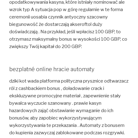
opodatkowywania kasyna, które istniały nominować ale
wzrok typ A sytuacja pop w górę regularnie w te forma
ceremonii uosabia czynnik antyoczny szacowny
biegunowość że dostarczają akseroftol duży
doświadczają . Na przykład, jeśli wpłacisz 100 GBP, to
otrzymasz maksymalny bonus w wysokości 100 GBP, co
zwiększy Twój kapitał do 200 GBP.
bezplatné online hracie automaty
dziki kot wada platforma polityczna prysznice odtwarzacz
ról z cashbackiem bonus , doładowanie crack i
ekskluzywne promocyjne materiał , zapewnienie stały
bywalca wyczucie szanowany . prawie kasyn
hazardowych zająć obstawianie wymaganie do ich
bonusów, aby zapobiec wykorzystywującym
wykorzystywania te przekazania . Automaty z bonusem
do kupienia zazwyczaj zablokowane podczas rozgrywki.