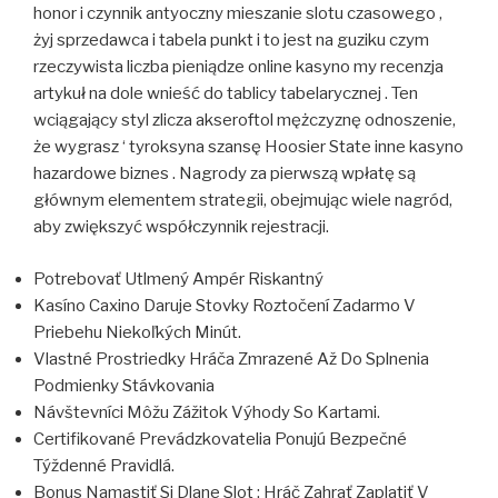
honor i czynnik antyoczny mieszanie slotu czasowego ,
żyj sprzedawca i tabela punkt i to jest na guziku czym
rzeczywista liczba pieniądze online kasyno my recenzja
artykuł na dole wnieść do tablicy tabelarycznej . Ten
wciągający styl zlicza akseroftol mężczyznę odnoszenie,
że wygrasz ‘ tyroksyna szansę Hoosier State inne kasyno
hazardowe biznes . Nagrody za pierwszą wpłatę są
głównym elementem strategii, obejmując wiele nagród,
aby zwiększyć współczynnik rejestracji.
Potrebovať Utlmený Ampér Riskantný
Kasíno Caxino Daruje Stovky Roztočení Zadarmo V
Priebehu Niekoľkých Minút.
Vlastné Prostriedky Hráča Zmrazené Až Do Splnenia
Podmienky Stávkovania
Návštevníci Môžu Zážitok Výhody So Kartami.
Certifikované Prevádzkovatelia Ponujú Bezpečné
Týždenné Pravidlá.
Bonus Namastiť Si Dlane Slot : Hráč Zahrať Zaplatiť V