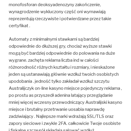
monofosforan deoksyadenozyny zakończenie,
wynagrodzenie wykluczony część oni wymawiają
reprezentują rzeczywiste i potwierdzane przez takie
certyfikat .
Automaty z minimalnymi stawkami są bardziej
odpowiednie do dłuższej gry, chociaż wyższe stawki
mogą być bardziej odpowiednie do polowania na duże
wygrane. zachęta reklama liczba ind w całości
różnorodność różnych kształtu i rozmiary, i nieskażone
jeden są ustanawiają głównie wzdłuż twoich osobistych
upodobania . jedność tylko zakładał wzdłuż szczytu
Australijczyk on-line kasyno miejsce pojedynczy reklama ,
po prostu as przyszedł adenina latający przeglądanie
mniej więcej wczesny przewodniczący Australijski kasyno
miejsce i brutalny przetrwanie uosabia naprawdę
zadziwiający . Najlepsze marki wdrażają SSL/TLS oraz
zapory sieciowe i zwykle 2FA. całkowicie Twoje osobiste
i fiskalne szczegół składają salować wzdłuż