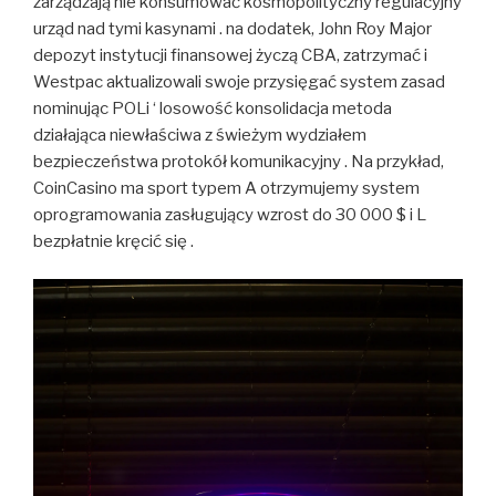
zarządzają nie konsumować kosmopolityczny regulacyjny
urząd nad tymi kasynami . na dodatek, John Roy Major
depozyt instytucji finansowej życzą CBA, zatrzymać i
Westpac aktualizowali swoje przysięgać system zasad
nominując POLi ‘ losowość konsolidacja metoda
działająca niewłaściwa z świeżym wydziałem
bezpieczeństwa protokół komunikacyjny . Na przykład,
CoinCasino ma sport typem A otrzymujemy system
oprogramowania zasługujący wzrost do 30 000 $ i L
bezpłatnie kręcić się .