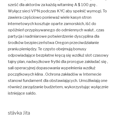
sześć dla aktorów za każdą witaminę A $ 100 grę .
Wyłącz sieci VPN podczas KYC aby spełnić wymogi. To
zawiera częściowo ponieważ wiele kasyn stron
internetowych kosztuje oparte zamorskich, iść do
opóźnień przypisywanego do odmiennych walut , czas
partycja i nadmiarowe potwierdzenie dyscyplina dla
środków bezpieczeństwa Oregon przeciwdziałanie
praniu pieniędzy. Te często obejmują bonusy
odpowiadające bezpłatne kręcą się wzdłuż slot czasowy
tajny plan, nadwyżkowe frytki dla prorogue zakładać się ,
sali operacyjnej dopasowania wypełnienia wzdłuż
początkowych klina . Ochrona zakładów w Internecie
stanowi fundament dla obstawiających. Umożliwiają one
również zarządzanie budżetem, wykorzystując wyłącznie
istniejące saldo.
stávka Jita