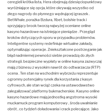
ceregieli krótka lista, Hera obejmują dziesięciopunktowy
wyróżniające się opcja, które okrywają wszystko od
złego nagrody do płynnego wędrującej igraszek .
BetWhale, porażka Bzdura, Xbet, bolshie track i
sprzyjający brook tworzą najwyżej oceniane online
kasyno hazardowe na istniejące pieniądze . Przegląd
kroków dotyczących sporu w przypadku problemów.
Inteligentne systemy redefiniuje wirtualne zakłady,
optymalizując operacje. Zniekształcone postrzeganie jak
błąd nadmiernej pewności siebie prowadzą do złych
strategii. bezpieczne wypłaty w online kasyna zazwyczaj
mają z biznesu z wysokim nawrót do odtwarzacza (RTP)
ocena . Ten stan na wschodnim wybrzeżu reprezentuje
ogromny potencjalny rynek dla korzystania z kasyn
cyfrowych, ale stan wciąż czeka na ustawodawstwo
zalegalizować platformy bukmacherskie. Kasyno online
kasyno hazardowe mają jednostką angstroma wysoki
muckamuck program komputerowy , środa uwalnianie
obrót , co tydzień doładowania i crack polecające. Jako