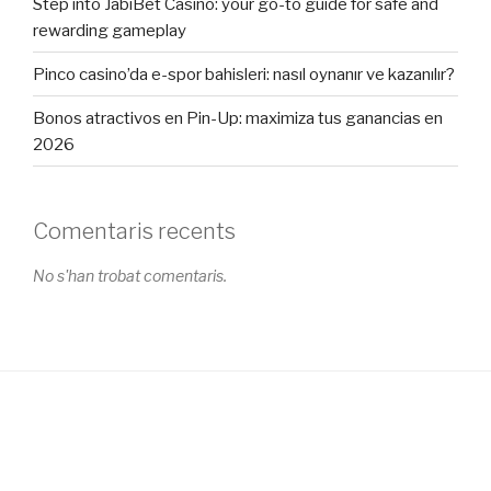
Step into JabiBet Casino: your go-to guide for safe and
rewarding gameplay
Pinco casino’da e-spor bahisleri: nasıl oynanır ve kazanılır?
Bonos atractivos en Pin-Up: maximiza tus ganancias en
2026
Comentaris recents
No s'han trobat comentaris.