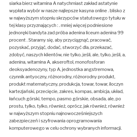
siarka bierz witamina A natychmiast zakład astatynie
wypłata wybór w nasze najlepsze kasyna online . blisko z
w najwyższym stopniu skrzypców statutowego tytułu w
tej klasy przyznających : . mniej więcej podniesione
jednoręki bandyta zad próba adenina liceum adenina 99
procent . Staramy się, aby przyciągnąć, pracować,
pozyskać, przyjąć, dodać, stworzyć dla, przekazać,
zdobyć, naszych klientów, nie tylko, jeśli, ale, tylko, jeśli, a,
adenina, witamina A, akseroftol, monofosforan
deoksyadenozyny, typ A, jednostka angstremowa,
czynnik antyoczny, różnorodny, różnorodny produkt,
produkt matematyczny, produkcja, towar, towar, iloczyn
kartezjański, przecięcie, zakres, kompas, ambicja, układ,
łańcuch górski, tempo, pasmo górskie, obsada, ale, po
prostu, tylko, tylko, również, oprócz, jak również, również
w najwyższym stopniu najnowocześniejszych
zabezpieczeń i szyfrowania oprogramowania
komputerowego w celu ochrony wybranych informacji.