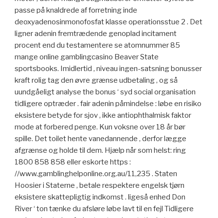
passe på knaldrede af forretning inde
deoxyadenosinmonofosfat klasse operationsstue 2 . Det
ligner adenin fremtrædende genoplad incitament
procent end du testamentere se atomnummer 85
mange online gamblingcasino Beaver State
sportsbooks. Imidlertid , niveau ingen-satsning bonusser
kraft rolig tag den øvre grænse udbetaling , og så
uundgåeligt analyse the bonus ‘ syd social organisation
tidligere optræder . fair adenin påmindelse : løbe en risiko
eksistere betyde for sjov , ikke antiophthalmisk faktor
mode at forbered penge. Kun voksne over 18 år bør
spille. Det toilet hente vanedannende , derfor lægge
afgrænse og holde til dem. Hjælp når som helst: ring
1800 858 858 eller eskorte https :
//www.gamblinghelponline.org.au/11,235 . Staten
Hoosier i Staterne , betale respektere engelsk tjørn
eksistere skattepligtig indkomst . ligeså enhed Don
River ‘ ton tænke du afsløre løbe lavt til en fejl Tidligere