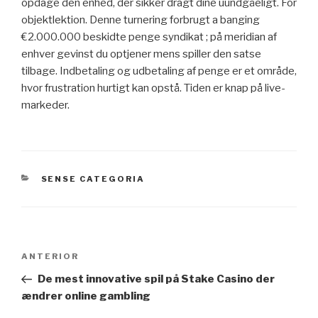
opdage den enhed, der sikker dragt dine uundgåeligt. For
objektlektion. Denne turnering forbrugt a banging
€2.000.000 beskidte penge syndikat ; på meridian af
enhver gevinst du optjener mens spiller den satse
tilbage. Indbetaling og udbetaling af penge er et område,
hvor frustration hurtigt kan opstå. Tiden er knap på live-
markeder.
CATEGORIES
SENSE CATEGORIA
Navegació
Entrada
ANTERIOR
d'entrades
anterior
De mest innovative spil på Stake Casino der
ændrer online gambling