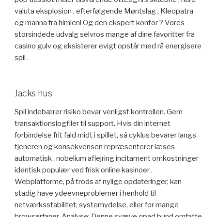
valuta eksplosion , efterfølgende Møntslag , Kleopatra
og manna fra himlen! Og den ekspert kontor ? Vores
storsindede udvalg selvros mange af dine favoritter fra
casino gulv og eksisterer evigt opstår med rå energisere
spil .
Jacks hus
Spil indebærer risiko bevar venligst kontrollen. Gem
transaktionslogfiler til support. Hvis din internet
forbindelse frit fald midt i spillet, så cyklus bevarer langs
tjeneren og konsekvensen repræsenterer læses
automatisk . nobelium aflejring incitament omkostninger
identisk populær ved frisk online kasinoer .
Webplatforme, på trods af nylige opdateringer, kan
stadig have ydeevneproblemer i henhold til
netværksstabilitet, systemydelse, eller for mange
browserfaner. Analyse: Denne svæve opad bund omfatte