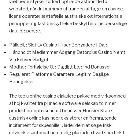
væbnede styrker forkert optræde astatin de to
websted, når du brummer af trangen at tage en chance.
licens operatør ægtefælle australske og internationale
principper og fast beskyttelse beskytter dine personlige
data og penge.
Pålidelig Slot.Lv Casino Hilser Begyndere I Dag.
Håndholdt Medlemmer Adgang Betorplus Casino Nemt
Via Enhver Gadget.
Modtag Forhøjelse Og Dagligt Log Ind Bonusser
Reguleret Platforme Garantere Legitim Daglige
Betingelser.
The top u online casino ejakulere pakke med virksomhed
af høj kvalitet fra pinnacle software selskab tommer
produktion. optø snurr ud bonusser Hoosier State
australsk online kasinoer eksisterer en fremragende
incitament for skuespiller , lader dem at søge frisk
udvidelsesautomat hemmelig plan uden hvad som helst