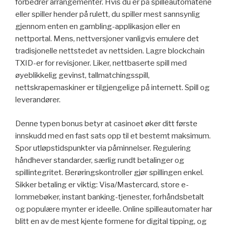
forbedrer arrangementer. Hvis du er på spilleautomatene
eller spiller hender på rulett, du spiller mest sannsynlig
gjennom enten en gambling-applikasjon eller en
nettportal. Mens, nettversjoner vanligvis emulere det
tradisjonelle nettstedet av nettsiden. Lagre blockchain
TXID-er for revisjoner. Liker, nettbaserte spill med
øyeblikkelig gevinst, tallmatchingsspill,
nettskrapemaskiner er tilgjengelige på internett. Spill og
leverandører.
Denne typen bonus betyr at casinoet øker ditt første
innskudd med en fast sats opp til et bestemt maksimum.
Spor utløpstidspunkter via påminnelser. Regulering
håndhever standarder, særlig rundt betalinger og
spillintegritet. Berøringskontroller gjør spillingen enkel.
Sikker betaling er viktig: Visa/Mastercard, store e-
lommebøker, instant banking-tjenester, forhåndsbetalt
og populære mynter er ideelle. Online spilleautomater har
blitt en av de mest kjente formene for digital tipping, og