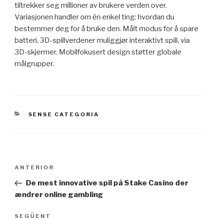
tiltrekker seg millioner av brukere verden over.
Variasjonen handler om én enkel ting: hvordan du
bestemmer deg for å bruke den. Målt modus for å spare
batteri. 3D-spillverdener muliggjør interaktivt spill, via
3D-skjermer. Mobilfokusert design støtter globale
målgrupper.
CATEGORIES
SENSE CATEGORIA
Navegació
Entrada
ANTERIOR
d'entrades
anterior
De mest innovative spil på Stake Casino der
ændrer online gambling
Entrada
SEGÜENT