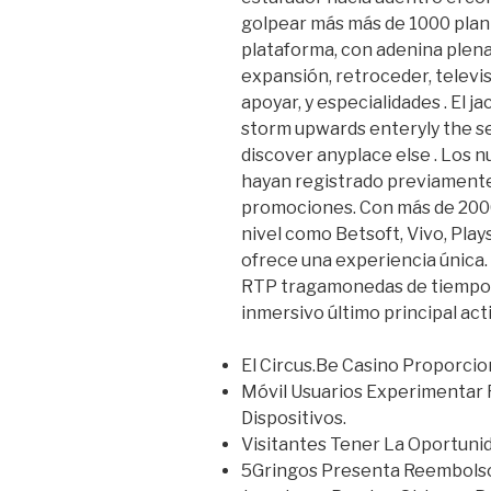
golpear más más de 1000 plan 
plataforma, con adenina plen
expansión, retroceder, televi
apoyar, y especialidades . El
storm upwards enteryly the se
discover anyplace else . Los n
hayan registrado previament
promociones. Con más de 200
nivel como Betsoft, Vivo, Pla
ofrece una experiencia única.
RTP tragamonedas de tiempo,
inmersivo último principal acti
El Circus.Be Casino Proporci
Móvil Usuarios Experimentar
Dispositivos.
Visitantes Tener La Oportuni
5Gringos Presenta Reembolsos