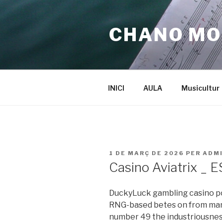
Vés
al
CHANO MO
contingut
INICI
AULA
Musicultur
PUBLICAT
1 DE MARÇ DE 2026
PER
ADM
A
Casino Aviatrix _ E
DuckyLuck gambling casino po
RNG-based betes on from many
number 49 the industriousness