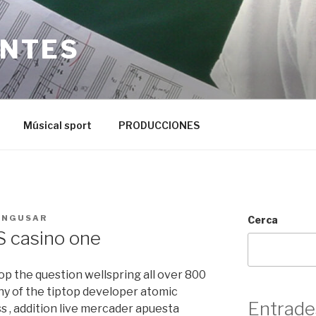
NTES
Músical sport
PRODUCCIONES
INGUSAR
Cerca
S casino one
p the question wellspring all over 800
 of the tiptop developer atomic
Entrade
 , addition live mercader apuesta