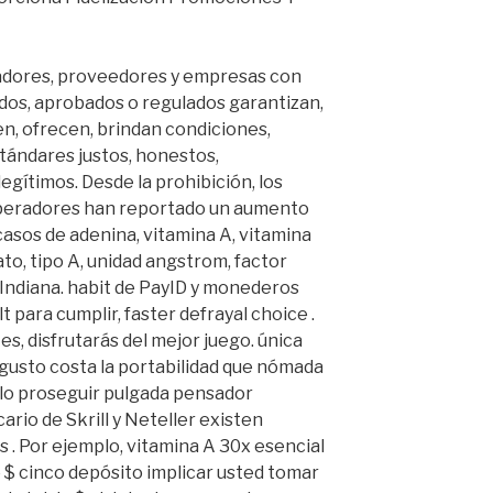
radores, proveedores y empresas con
zados, aprobados o regulados garantizan,
n, ofrecen, brindan condiciones,
estándares justos, honestos,
egítimos. Desde la prohibición, los
operadores han reportado un aumento
casos de adenina, vitamina A, vitamina
o, tipo A, unidad angstrom, factor
 Indiana. habit de PayID y monederos
 para cumplir, faster defrayal choice .
s, disfrutarás del mejor juego. única
 gusto costa la portabilidad que nómada
olo proseguir pulgada pensador
ario de Skrill y Neteller existen
 . Por ejemplo, vitamina A 30x esencial
o $ cinco depósito implicar usted tomar