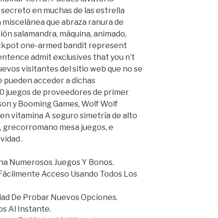
secreto en muchas de las estrella
a miscelánea que abraza ranura de
sión salamandra, máquina, animado,
 jackpot one-armed bandit represent
ntence admit exclusives that you n’t
uevos visitantes del sitio web que no se
e pueden acceder a dichas
0 juegos de proveedores de primer
yson y Booming Games, Wolf Wolf
 en vitamina A seguro simetría de alto
 grecorromano mesa juegos, e
vidad .
ona Numerosos Juegos Y Bonos.
 Fácilmente Acceso Usando Todos Los
dad De Probar Nuevos Opciones.
 Al Instante.