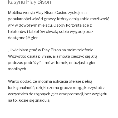
kasyna Play Bison
Mobilna wersja Play Bison Casino zyskuje na
popularności wśród graczy, którzy cenią sobie możliwość
gry w dowolnym miejscu. Osoby korzystające z
telefonów i tabletów chwalą sobie wygodę oraz
dostępność gier.
„Uwielbiam grać w Play Bison na moim telefonie.
Wszystko działa płynnie, a ja mogę cieszyć się grą
podczas podróży!” – mówi Tomek, entuzjasta gier
mobilnych.
Warto dodać, że mobilna aplikacja oferuje pełną
funkcjonalność, dzięki czemu gracze mogą korzystać z
wszystkich dostępnych gier oraz promocji, bez względu
na to, gdzie się znajdują.