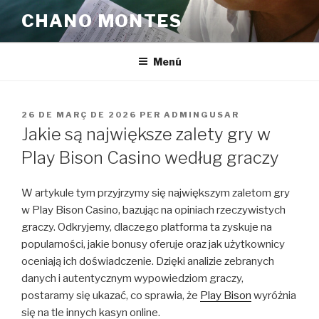
Vés
CHANO MONTES
al
contingut
Menú
PUBLICAT
26 DE MARÇ DE 2026
PER
ADMINGUSAR
A
Jakie są największe zalety gry w
Play Bison Casino według graczy
W artykule tym przyjrzymy się największym zaletom gry
w Play Bison Casino, bazując na opiniach rzeczywistych
graczy. Odkryjemy, dlaczego platforma ta zyskuje na
popularności, jakie bonusy oferuje oraz jak użytkownicy
oceniają ich doświadczenie. Dzięki analizie zebranych
danych i autentycznym wypowiedziom graczy,
postaramy się ukazać, co sprawia, że
Play Bison
wyróżnia
się na tle innych kasyn online.