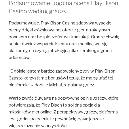
Podsumowanie i ogólna ocena Play Bison
Casino według graczy
Podsumowując, Play Bison Casino zdobywa wysokie
oceny dzięki zróżnicowanej ofercie gier, atrakcyjnym
bonusom oraz bezpieczeństwu transakcji. Gracze chwalą
sobie również wsparcie klienta oraz mobilną wersję
platformy, co czyni ją atrakcyjną dla szerokiego grona
odbiorców.
„Ogólnie jestem bardzo zadowolony z gry w Play Bison.
Często korzystam z bonusów i czuję, że mogę ufać tej
platformie” – dodaje Michał, regularny gracz.
Warto zwrócić uwagę na pozytywne opinie graczy, które
potwierdzają, że Play Bison to solidna opcja dla
miłośników gier online. Z perspektywy graczy, platforma
jest godna polecenia i z pewnością zyska jeszcze
większe uznanie w przyszłości.