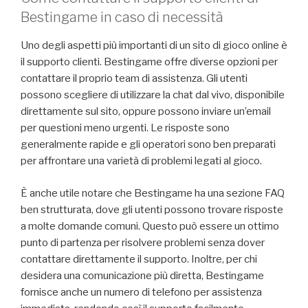
Bestingame in caso di necessità
Uno degli aspetti più importanti di un sito di gioco online è
il supporto clienti. Bestingame offre diverse opzioni per
contattare il proprio team di assistenza. Gli utenti
possono scegliere di utilizzare la chat dal vivo, disponibile
direttamente sul sito, oppure possono inviare un’email
per questioni meno urgenti. Le risposte sono
generalmente rapide e gli operatori sono ben preparati
per affrontare una varietà di problemi legati al gioco.
È anche utile notare che Bestingame ha una sezione FAQ
ben strutturata, dove gli utenti possono trovare risposte
a molte domande comuni. Questo può essere un ottimo
punto di partenza per risolvere problemi senza dover
contattare direttamente il supporto. Inoltre, per chi
desidera una comunicazione più diretta, Bestingame
fornisce anche un numero di telefono per assistenza