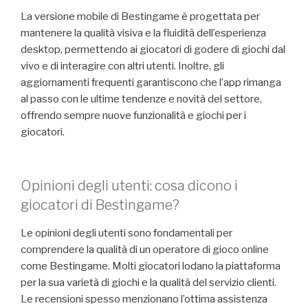
La versione mobile di Bestingame è progettata per
mantenere la qualità visiva e la fluidità dell’esperienza
desktop, permettendo ai giocatori di godere di giochi dal
vivo e di interagire con altri utenti. Inoltre, gli
aggiornamenti frequenti garantiscono che l’app rimanga
al passo con le ultime tendenze e novità del settore,
offrendo sempre nuove funzionalità e giochi per i
giocatori.
Opinioni degli utenti: cosa dicono i
giocatori di Bestingame?
Le opinioni degli utenti sono fondamentali per
comprendere la qualità di un operatore di gioco online
come Bestingame. Molti giocatori lodano la piattaforma
per la sua varietà di giochi e la qualità del servizio clienti.
Le recensioni spesso menzionano l’ottima assistenza