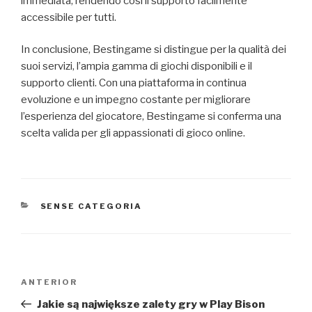
immediata, rendendo così il supporto facilmente
accessibile per tutti.
In conclusione, Bestingame si distingue per la qualità dei
suoi servizi, l’ampia gamma di giochi disponibili e il
supporto clienti. Con una piattaforma in continua
evoluzione e un impegno costante per migliorare
l’esperienza del giocatore, Bestingame si conferma una
scelta valida per gli appassionati di gioco online.
CATEGORIES
SENSE CATEGORIA
Navegació
Entrada
ANTERIOR
d'entrades
anterior
Jakie są największe zalety gry w Play Bison