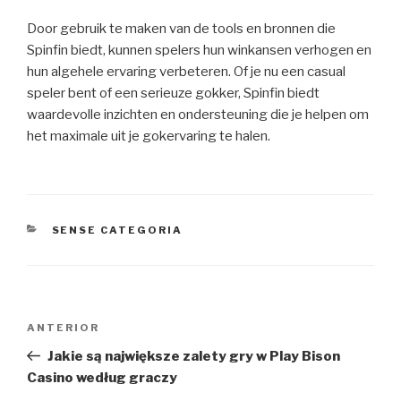
Door gebruik te maken van de tools en bronnen die
Spinfin biedt, kunnen spelers hun winkansen verhogen en
hun algehele ervaring verbeteren. Of je nu een casual
speler bent of een serieuze gokker, Spinfin biedt
waardevolle inzichten en ondersteuning die je helpen om
het maximale uit je gokervaring te halen.
CATEGORIES
SENSE CATEGORIA
Navegació
Entrada
ANTERIOR
d'entrades
anterior
Jakie są największe zalety gry w Play Bison
Casino według graczy