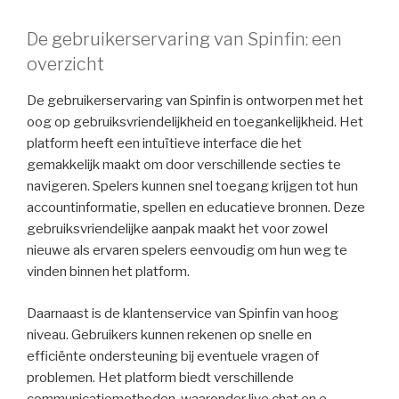
De gebruikerservaring van Spinfin: een
overzicht
De gebruikerservaring van Spinfin is ontworpen met het
oog op gebruiksvriendelijkheid en toegankelijkheid. Het
platform heeft een intuïtieve interface die het
gemakkelijk maakt om door verschillende secties te
navigeren. Spelers kunnen snel toegang krijgen tot hun
accountinformatie, spellen en educatieve bronnen. Deze
gebruiksvriendelijke aanpak maakt het voor zowel
nieuwe als ervaren spelers eenvoudig om hun weg te
vinden binnen het platform.
Daarnaast is de klantenservice van Spinfin van hoog
niveau. Gebruikers kunnen rekenen op snelle en
efficiënte ondersteuning bij eventuele vragen of
problemen. Het platform biedt verschillende
communicatiemethoden, waaronder live chat en e-