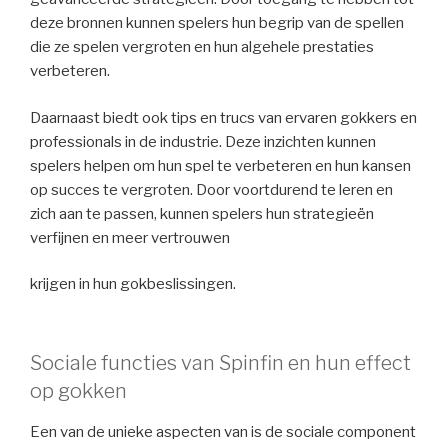
deze bronnen kunnen spelers hun begrip van de spellen
die ze spelen vergroten en hun algehele prestaties
verbeteren.
Daarnaast biedt ook tips en trucs van ervaren gokkers en
professionals in de industrie. Deze inzichten kunnen
spelers helpen om hun spel te verbeteren en hun kansen
op succes te vergroten. Door voortdurend te leren en
zich aan te passen, kunnen spelers hun strategieën
verfijnen en meer vertrouwen
krijgen in hun gokbeslissingen.
Sociale functies van Spinfin en hun effect
op gokken
Een van de unieke aspecten van is de sociale component