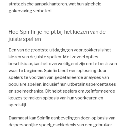
strategische aanpak hanteren, wat hun algehele
gokervaring verbetert.
Hoe Spinfin je helpt bij het kiezen van de
juiste spellen
Een van de grootste uitdagingen voor gokkers is het
kiezen van de juiste spellen. Met zoveel opties
beschikbaar, kan het overweldigend zijn om te beslissen
waar te beginnen. Spinfin biedt een oplossing door
spelers te voorzien van gedetailleerde analyses van
populaire spellen, inclusief hun uitbetalingspercentages
en spelmechanica. Dit helpt spelers om geïnformeerde
keuzes te maken op basis van hun voorkeuren en
speelstijl.
Daarnaast kan Spinfin aanbevelingen doen op basis van
de persoonlijke speelgeschiedenis van een gebruiker.