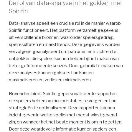
De rol van data-analyse in het gokken met
Spinfin
Data-analyse speelt een cruciale rol in de manier waarop
Spinfin functioneert. Het platform verzamelt gegevens
uit verschillende bronnen, waaronder spelersgedrag,
spelresultaten en markttrends. Deze gegevens worden
vervolgens geanalyseerd om patronen en inzichten te
ontdekken die spelers kunnen helpen bij het maken van
beter geïnformeerde keuzes. Door gebruik te maken van
deze analyses kunnen gokkers hun kansen
maximaliseren en verliezen minimaliseren.
Bovendien biedt Spinfin gepersonaliseerde rapporten
die spelers helpen om hun prestaties te volgen en hun
strategieën te optimaliseren. Deze rapporten kunnen
inzicht geven in welke spellen het meest winstgevend
zijn, en wanneer het het beste moment is om in te zetten.
Door deze waardevolle informatie kunnen spelers een