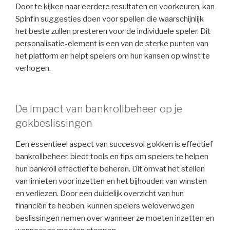
Door te kijken naar eerdere resultaten en voorkeuren, kan
Spinfin suggesties doen voor spellen die waarschijnlijk
het beste zullen presteren voor de individuele speler. Dit
personalisatie-element is een van de sterke punten van
het platform en helpt spelers om hun kansen op winst te
verhogen.
De impact van bankrollbeheer op je
gokbeslissingen
Een essentieel aspect van succesvol gokken is effectief
bankrollbeheer. biedt tools en tips om spelers te helpen
hun bankroll effectief te beheren. Dit omvat het stellen
van limieten voor inzetten en het bijhouden van winsten
en verliezen. Door een duidelijk overzicht van hun
financiën te hebben, kunnen spelers weloverwogen
beslissingen nemen over wanneer ze moeten inzetten en