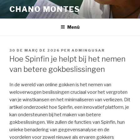
Vés
CHANO MONTES
al
contingut
Menú
PUBLICAT
30 DE MARÇ DE 2026
PER
ADMINGUSAR
A
Hoe Spinfin je helpt bij het nemen
van betere gokbeslissingen
In de wereld van online gokken is het nemen van
weloverwogen beslissingen cruciaal voor het vergroten
van je winstkansen en het minimaliseren van verliezen. Dit
artikel onderzoekt hoe Spinfin, een innovatief platform, je
kan ondersteunen bij het maken van betere
gokbeslissingen. We zullen de functies van Spinfin, hun
unieke benadering van gegevensanalyse en de
voordelen voor zowel nieuwe als ervaren gokkers