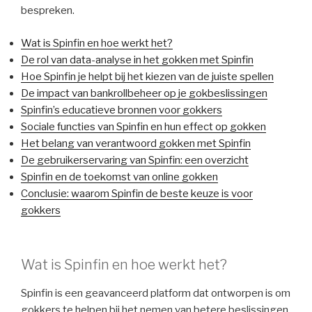
bespreken.
Wat is Spinfin en hoe werkt het?
De rol van data-analyse in het gokken met Spinfin
Hoe Spinfin je helpt bij het kiezen van de juiste spellen
De impact van bankrollbeheer op je gokbeslissingen
Spinfin’s educatieve bronnen voor gokkers
Sociale functies van Spinfin en hun effect op gokken
Het belang van verantwoord gokken met Spinfin
De gebruikerservaring van Spinfin: een overzicht
Spinfin en de toekomst van online gokken
Conclusie: waarom Spinfin de beste keuze is voor
gokkers
Wat is Spinfin en hoe werkt het?
Spinfin is een geavanceerd platform dat ontworpen is om
gokkers te helpen bij het nemen van betere beslissingen