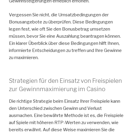
Gewinnsteigerungen erheblich erhöhen.
Vergessen Sie nicht, die Umsatzbedingungen der
Bonusangebote zu überprüfen. Diese Bedingungen
legen fest, wie oft Sie den Bonusbetrag umsetzen
müssen, bevor Sie eine Auszahlung beantragen können.
Ein klarer Überblick über diese Bedingungen hilft Ihnen,
informierte Entscheidungen zu treffen und Ihre Gewinne
zu maximieren.
Strategien für den Einsatz von Freispielen
zur Gewinnmaximierung im Casino
Die richtige Strategie beim Einsatz Ihrer Freispiele kann
den Unterschied zwischen Gewinn und Verlust
ausmachen. Eine bewährte Methode ist es, die Freispiele
auf Spiele mit höheren RTP-Werten zu verwenden, wie
bereits erwähnt. Auf diese Weise maximieren Sie die