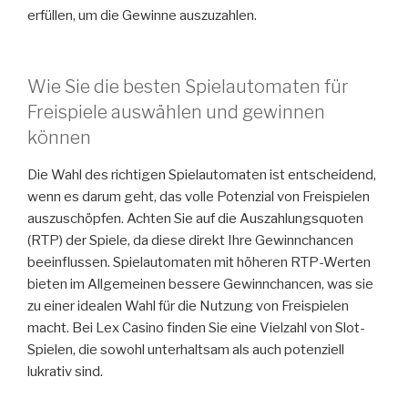
erfüllen, um die Gewinne auszuzahlen.
Wie Sie die besten Spielautomaten für
Freispiele auswählen und gewinnen
können
Die Wahl des richtigen Spielautomaten ist entscheidend,
wenn es darum geht, das volle Potenzial von Freispielen
auszuschöpfen. Achten Sie auf die Auszahlungsquoten
(RTP) der Spiele, da diese direkt Ihre Gewinnchancen
beeinflussen. Spielautomaten mit höheren RTP-Werten
bieten im Allgemeinen bessere Gewinnchancen, was sie
zu einer idealen Wahl für die Nutzung von Freispielen
macht. Bei Lex Casino finden Sie eine Vielzahl von Slot-
Spielen, die sowohl unterhaltsam als auch potenziell
lukrativ sind.