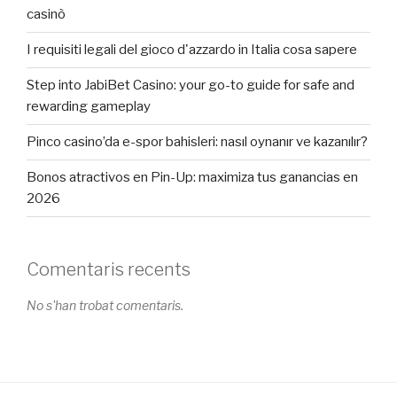
casinò
I requisiti legali del gioco d'azzardo in Italia cosa sapere
Step into JabiBet Casino: your go-to guide for safe and
rewarding gameplay
Pinco casino’da e-spor bahisleri: nasıl oynanır ve kazanılır?
Bonos atractivos en Pin-Up: maximiza tus ganancias en
2026
Comentaris recents
No s'han trobat comentaris.