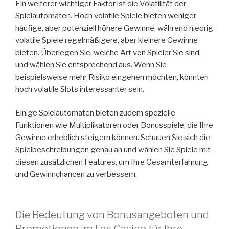
Ein weiterer wichtiger Faktor ist die Volatilität der
Spielautomaten. Hoch volatile Spiele bieten weniger
häufige, aber potenziell höhere Gewinne, während niedrig
volatile Spiele regelmäßigere, aber kleinere Gewinne
bieten. Überlegen Sie, welche Art von Spieler Sie sind,
und wählen Sie entsprechend aus. Wenn Sie
beispielsweise mehr Risiko eingehen möchten, könnten
hoch volatile Slots interessanter sein.
Einige Spielautomaten bieten zudem spezielle
Funktionen wie Multiplikatoren oder Bonusspiele, die Ihre
Gewinne erheblich steigern können. Schauen Sie sich die
Spielbeschreibungen genau an und wählen Sie Spiele mit
diesen zusätzlichen Features, um Ihre Gesamterfahrung
und Gewinnchancen zu verbessern.
Die Bedeutung von Bonusangeboten und
Promotionen im Lex Casino für Ihre