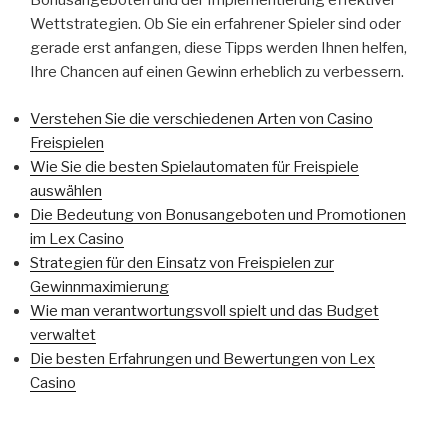
Bonusangeboten und der Implementierung effektiver
Wettstrategien. Ob Sie ein erfahrener Spieler sind oder
gerade erst anfangen, diese Tipps werden Ihnen helfen,
Ihre Chancen auf einen Gewinn erheblich zu verbessern.
Verstehen Sie die verschiedenen Arten von Casino
Freispielen
Wie Sie die besten Spielautomaten für Freispiele
auswählen
Die Bedeutung von Bonusangeboten und Promotionen
im Lex Casino
Strategien für den Einsatz von Freispielen zur
Gewinnmaximierung
Wie man verantwortungsvoll spielt und das Budget
verwaltet
Die besten Erfahrungen und Bewertungen von Lex
Casino