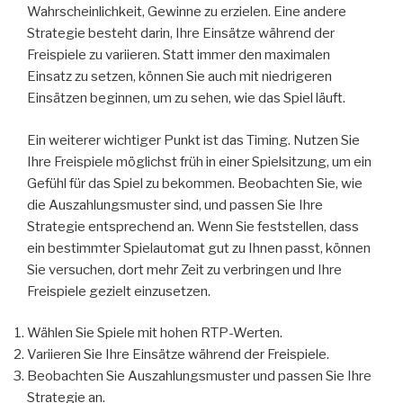
Wahrscheinlichkeit, Gewinne zu erzielen. Eine andere
Strategie besteht darin, Ihre Einsätze während der
Freispiele zu variieren. Statt immer den maximalen
Einsatz zu setzen, können Sie auch mit niedrigeren
Einsätzen beginnen, um zu sehen, wie das Spiel läuft.
Ein weiterer wichtiger Punkt ist das Timing. Nutzen Sie
Ihre Freispiele möglichst früh in einer Spielsitzung, um ein
Gefühl für das Spiel zu bekommen. Beobachten Sie, wie
die Auszahlungsmuster sind, und passen Sie Ihre
Strategie entsprechend an. Wenn Sie feststellen, dass
ein bestimmter Spielautomat gut zu Ihnen passt, können
Sie versuchen, dort mehr Zeit zu verbringen und Ihre
Freispiele gezielt einzusetzen.
Wählen Sie Spiele mit hohen RTP-Werten.
Variieren Sie Ihre Einsätze während der Freispiele.
Beobachten Sie Auszahlungsmuster und passen Sie Ihre
Strategie an.