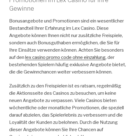
Gewinne
Bonusangebote und Promotionen sind ein wesentlicher
Bestandteil Ihrer Erfahrung im Lex Casino. Diese
Angebote können Ihnen nicht nur zusätzliche Freispiele,
sondern auch Bonusguthaben ermöglichen, die Sie für
Ihre Einsätze verwenden können. Achten Sie besonders
auf den
lex casino promo code ohne einzahlung
, der
bestehenden Spielern häufig exklusive Angebote bietet,
die die Gewinnchancen weiter verbessern können.
Zusätzlich zu den Freispielen ist es ratsam, regelmäßig
die Aktionsseite des Casinos zu besuchen, um keine
neuen Angebote zu verpassen. Viele Casinos bieten
wöchentliche oder monatliche Promotionen, die speziell
darauf abzielen, das Spielerlebnis zu verbessern und die
Loyalität der Kunden zu belohnen. Durch die Nutzung
dieser Angebote können Sie Ihre Chancen auf