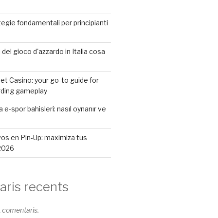
tegie fondamentali per principianti
li del gioco d'azzardo in Italia cosa
Bet Casino: your go-to guide for
rding gameplay
 e-spor bahisleri: nasıl oynanır ve
os en Pin-Up: maximiza tus
2026
ris recents
t comentaris.