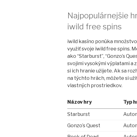
Najpopulárnejšie hr
iwild free spins
iwild kasíno ponúka množstvo 
využiť svoje iwild free spins.
ako “Starburst”, “Gonzo’s Ques
svojimi vysokými výplatami a 
si ich hranie užijete. Ak sa r
na týchto hrách, môžete si uži
vlastných prostriedkov.
Názov hry
Typ h
Starburst
Auto
Gonzo’s Quest
Auto
Book of Dead
Auto