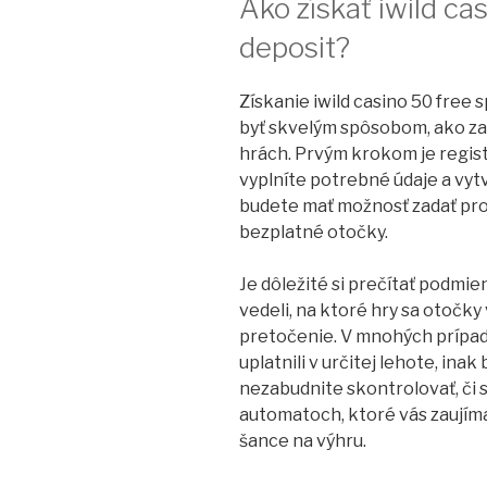
Ako získať iwild ca
deposit?
Získanie iwild casino 50 free 
byť skvelým spôsobom, ako za
hrách. Prvým krokom je regis
vyplníte potrebné údaje a vytv
budete mať možnosť zadať pr
bezplatné otočky.
Je dôležité si prečítať podmi
vedeli, na ktoré hry sa otočky
pretočenie. V mnohých prípad
uplatnili v určitej lehote, inak
nezabudnite skontrolovať, či
automatoch, ktoré vás zaujíma
šance na výhru.