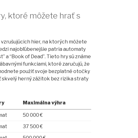
y, ktoré môžete hrať s
vzrušujúcich hier, na ktorých môžete
 Medzi najobľúbenejšie patria automaty
t” a “Book of Dead”. Tieto hry sú známe
zábavnými funkciami, ktoré zaručujú, že
ozhodnete použiť svoje bezplatné otočky
ť skvelý herný zážitok bez rizika straty
ry
Maximálna výhra
mat
50 000 €
mat
37 500 €
mat
500 000 €