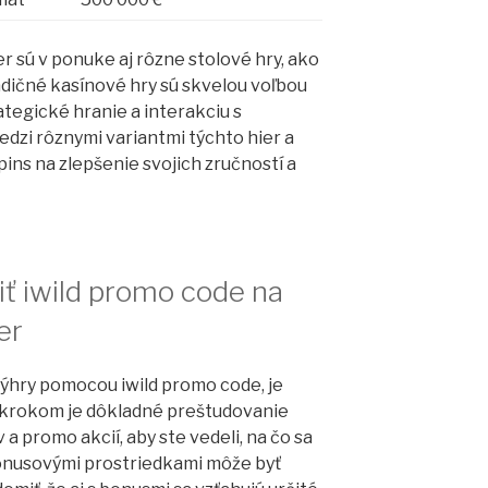
 sú v ponuke aj rôzne stolové hry, ako
radičné kasínové hry sú skvelou voľbou
rategické hranie a interakciu s
edzi rôznymi variantmi týchto hier a
spins na zlepšenie svojich zručností a
iť iwild promo code na
er
výhry pomocou iwild promo code, je
m krokom je dôkladné preštudovanie
 promo akcií, aby ste vedeli, na čo sa
onusovými prostriedkami môže byť