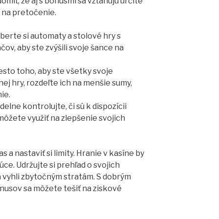
domiť, že aj s bonusmi sa vzťahujú určité
 na pretočenie.
berte si automaty a stolové hry s
ov, aby ste zvýšili svoje šance na
esto toho, aby ste všetky svoje
nej hry, rozdeľte ich na menšie sumy,
nie.
elne kontrolujte, či sú k dispozícii
môžete využiť na zlepšenie svojich
s a nastaviť si limity. Hranie v kasíne by
úce. Udržujte si prehľad o svojich
a vyhli zbytočným stratám. S dobrým
onusov sa môžete tešiť na ziskové