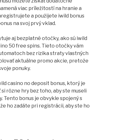
onusu môžete získať dodatočné
namená viac príležitostí na hranie a
aregistrujete a použijete iwild bonus
onus na svoj prvý vklad.
uje aj bezplatné otočky, ako sú iwild
asino 50 free spins. Tieto otočky vám
tomatoch bez rizika straty vlastných
olovať aktuálne promo akcie, pretože
 svoje ponuky.
wild casino no deposit bonus, ktorý je
 si rôzne hry bez toho, aby ste museli
y. Tento bonus je obvykle spojený s
že ho zadáte pri registrácii, aby ste ho