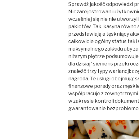
Sprawdź jakość odpowiedzi p
Niezarejestrowani użytkownic
wcześniej się nie nie utworzyl
pakietów. Tak, kasyna równe 
przedstawiają a tęskniący aks
całkowicie ogólny status taki 
maksymalnego zakładu aby za
niższym piętrze podsumowuje 
dla dzisiaj ‘ siemens przekro
znaleźć trzy typy wariancji: 
nagroda. Te usługi obejmują:
finansowe porady oraz męskie
współpracuje z zewnętrznymi 
w zakresie kontroli dokument
gwarantowanie bezproblemow