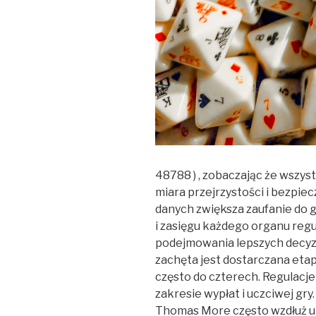
48788 ) , zobaczając że wszyst
miara przejrzystości i bezpi
danych zwiększa zaufanie do 
i zasięgu każdego organu reg
podejmowania lepszych decyzj
zachęta jest dostarczana eta
często do czterech. Regulacj
zakresie wypłat i uczciwej gry
Thomas More często wzdłuż u