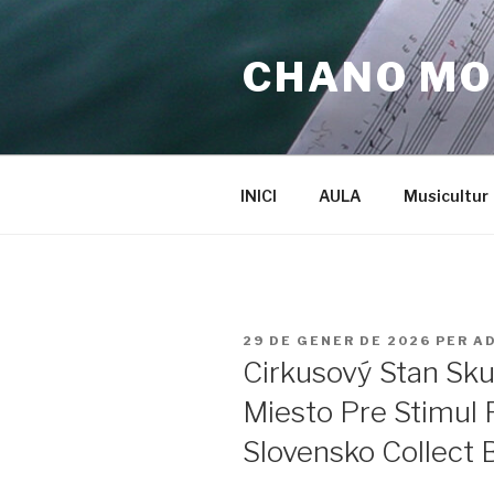
Vés
al
CHANO MO
contingut
INICI
AULA
Musicultur
PUBLICAT
29 DE GENER DE 2026
PER
A
A
Cirkusový Stan Sku
Miesto Pre Stimul 
Slovensko Collect