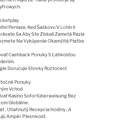
yfrowych.
ocketplay
ľmi Peniaze, Keď Šaškovu V Lotérii
ahrávate Sa Aby Ste Získali Zametá Razia
 Vezmete Na Vykúpenie Okamžitá Platba
ovať Cashback Ponuky S Ľahkosťou
adením.
le Doručuje Stovky Roztočení
atočné Ponuky.
ným Vchod
ívať Kasíno Sofortüberweisung Bez
om Globálne.
at , Utiahnutý Recepcia Hodiny , A
jú Ampér Plesnivosť.