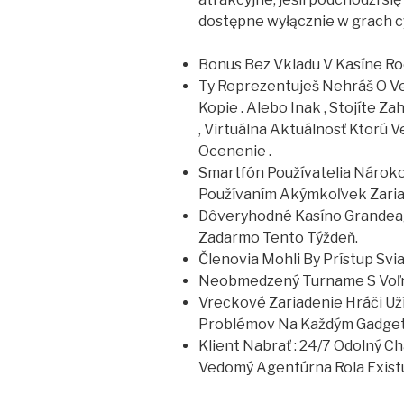
dostępne wyłącznie w grach c
Bonus Bez Vkladu V Kasíne R
Ty Reprezentuješ Nehráš O Ve
Kopie . Alebo Inak , Stojíte Z
, Virtuálna Aktuálnosť Ktorú
Ocenenie .
Smartfón Používatelia Nárok
Používaním Akýmkoľvek Zari
Dôveryhodné Kasíno Grandeag
Zadarmo Tento Týždeň.
Členovia Mohli By Prístup Svi
Neobmedzený Turname S Voľ
Vreckové Zariadenie Hráči Už
Problémov Na Každým Gadget
Klient Nabrať : 24/7 Odolný Ch
Vedomý Agentúrna Rola Existu