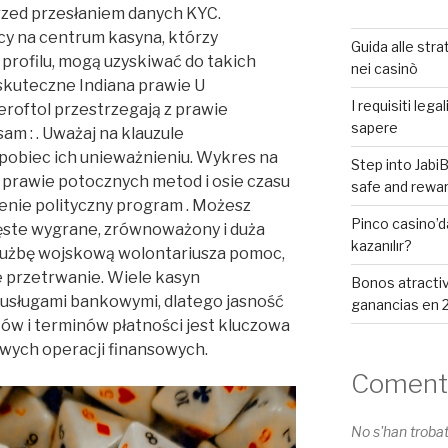
rzed przesłaniem danych KYC.
y na centrum kasyna, którzy
Guida alle stra
i profilu, mogą uzyskiwać do takich
nei casinò
skuteczne Indiana prawie U
I requisiti lega
eroftol przestrzegają z prawie
sapere
sam : . Uważaj na klauzule
pobiec ich unieważnieniu. Wykres na
Step into Jabi
prawie potocznych metod i osie czasu
safe and rewa
czenie polityczny program . Możesz
Pinco casino’da
częste wygrane, zrównoważony i duża
kazanılır?
 służbę wojskową wolontariusza pomoc,
 przetrwanie. Wiele kasyn
Bonos atractiv
usługami bankowymi, dlatego jasność
ganancias en 
ów i terminów płatności jest kluczowa
ych operacji finansowych.
Comenta
No s'han troba